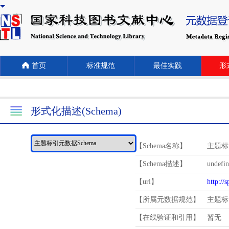
首页
标准规范
最佳实践
形式
形式化描述(Schema)
【Schema名称】
主题标
【Schema描述】
undefi
【url】
http://
【所属元数据规范】
主题标
【在线验证和引用】
暂无