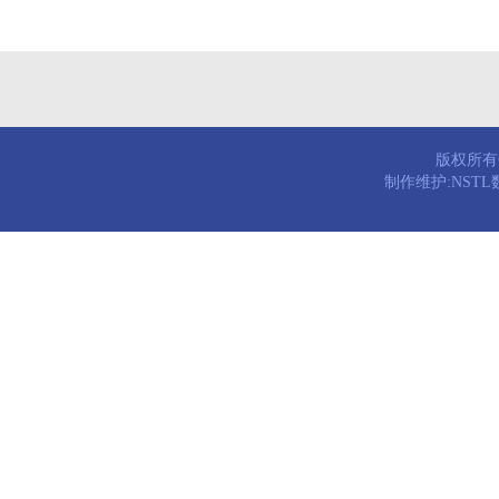
版权所有© 
制作维护:NST