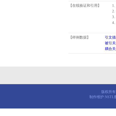
【在线验证和引用】
1.
2.
3.
4
【样例数据】
引文描
被引关
耦合关
版权所有© 
制作维护:NST