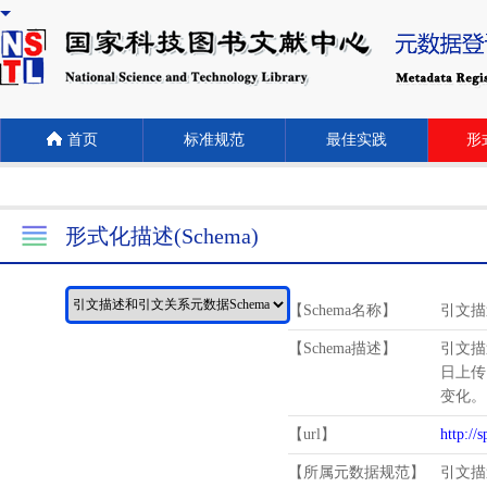
首页
标准规范
最佳实践
形式
形式化描述(Schema)
【Schema名称】
引文描
【Schema描述】
引文描
日上传
变化。
【url】
http://
【所属元数据规范】
引文描