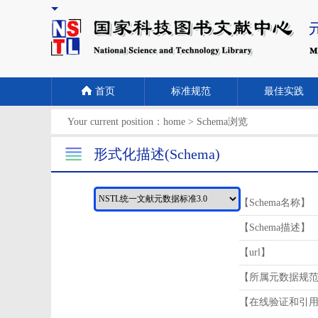
首页
标准规范
最佳实践
Your current position：
home
>
Schema浏览
形式化描述(Schema)
【Schema名称】
【Schema描述】
【url】
【所属元数据规
【在线验证和引