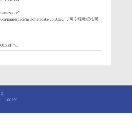
mespace"
nstl.gov.cn/namespace/nstl-metadata-v3.0.xsd"，可实现数据按照
3.0.xsd"/>。
8号
100190