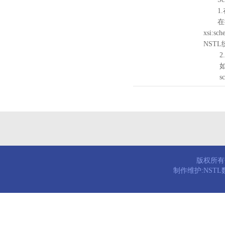
1.
在待验证的
xsi:sc
NST
2.
如需引
schema
版权所有© 
制作维护:NST