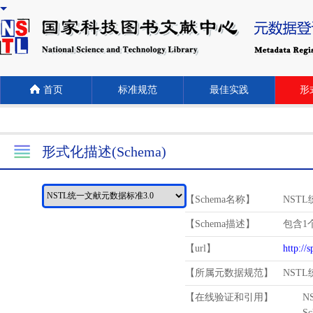
首页
标准规范
最佳实践
形式
形式化描述(Schema)
【Schema名称】
NST
【Schema描述】
包含1个
【url】
http://
【所属元数据规范】
NST
【在线验证和引用】
N
Schema