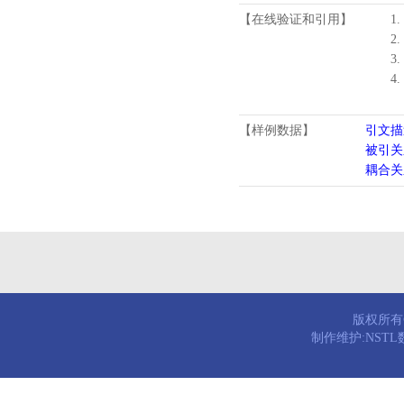
【在线验证和引用】
1.
2.
3.
4
【样例数据】
引文描
被引关
耦合关
版权所有© 
制作维护:NST