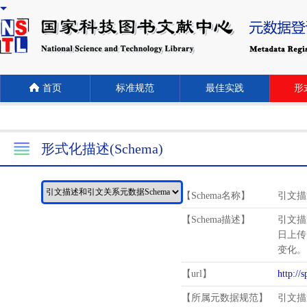
首页
标准规范
最佳实践
形式
形式化描述(Schema)
【Schema名称】
引文描
【Schema描述】
引文描
日上传
变化。
【url】
http://
【所属元数据规范】
引文描