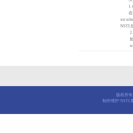
1.
在待验证的
xsi:sc
NST
2.
如需引
schema
版权所有© 
制作维护:NST