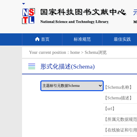
首页
标准规范
最佳实践
Your current position：
home
>
Schema浏览
形式化描述(Schema)
【Schema名称】
【Schema描述】
【url】
【所属元数据规
【在线验证和引