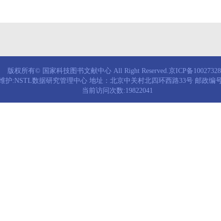
版权所有© 国家科技图书文献中心 All Right Reserved.京ICP备1002732
维护:NSTL数据研究管理中心 地址：北京中关村北四环西路33号 邮政编号：
当前访问次数:19822041