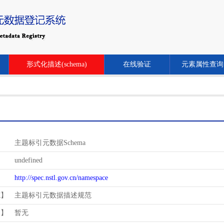
形式化描述(schema)
在线验证
元素属性查询
主题标引元数据Schema
undefined
http://spec.nstl.gov.cn/namespace
范】
主题标引元数据描述规范
用】
暂无