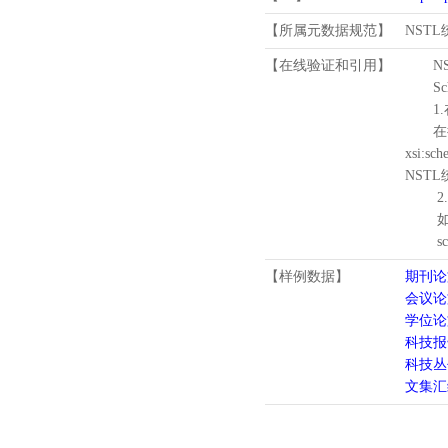
【所属元数据规范】
NST
【在线验证和引用】
N
Schema
1.
在待验证的
xsi:sc
NST
2.
如需引
schema
【样例数据】
期刊论
会议论
学位论
科技报
科技丛
文集汇