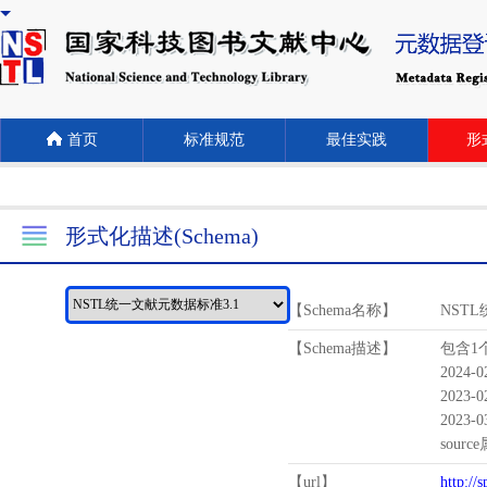
首页
标准规范
最佳实践
形式
形式化描述(Schema)
【Schema名称】
NST
【Schema描述】
包含1个
2024-
2023-
2023-
sour
【url】
http://