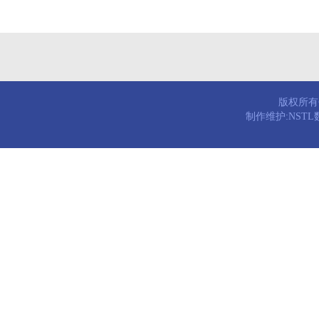
版权所有© 
制作维护:NST