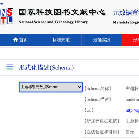
首页
标准规范
最佳实践
形式
形式化描述(Schema)
【Schema名称】
主题标
【Schema描述】
undefi
【url】
http://
【所属元数据规范】
主题标
【在线验证和引用】
暂无