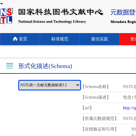
首页
标准规范
最佳实践
形式
形式化描述(Schema)
【Schema名称】
NST
【Schema描述】
包含1个
【url】
http://
【所属元数据规范】
NST
【在线验证和引用】
N
Schema