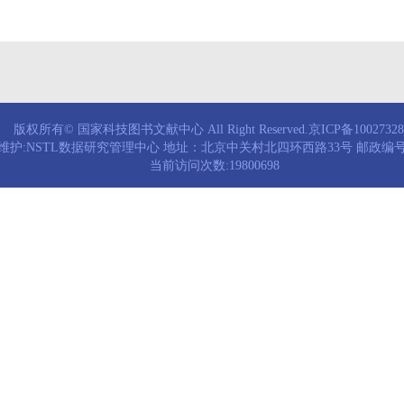
版权所有© 国家科技图书文献中心 All Right Reserved.京ICP备1002732
维护:NSTL数据研究管理中心 地址：北京中关村北四环西路33号 邮政编号：
当前访问次数:19800698