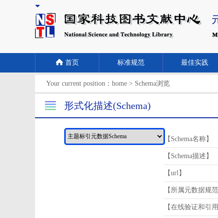
首页
标准规范
最佳实践
Your current position：
home
>
Schema浏览
形式化描述(Schema)
【Schema名称】
【Schema描述】
【url】
【所属元数据规
【在线验证和引