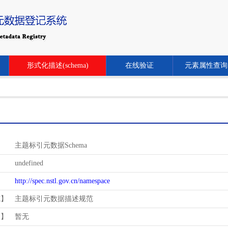
形式化描述(schema)
在线验证
元素属性查询
主题标引元数据Schema
undefined
http://spec.nstl.gov.cn/namespace
范】
主题标引元数据描述规范
用】
暂无