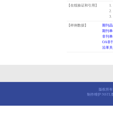
【在线验证和引用】
1
2
3
【样例数据】
期刊品
期刊单
非刊单
OA非
沿革关
版权所有© 
制作维护:NST