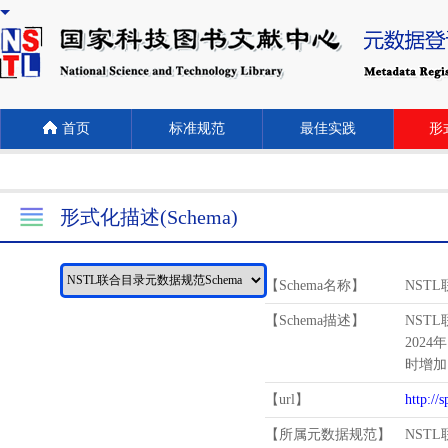
首页
标准规范
最佳实践
形式
形式化描述(Schema)
【Schema名称】
NST
【Schema描述】
NST
2024
时增加
【url】
http://
【所属元数据规范】
NST