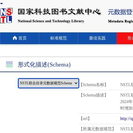
首页
标准规范
最佳实践
形式
形式化描述(Schema)
【Schema名称】
NST
【Schema描述】
NST
2024
时增加
【url】
http://
【所属元数据规范】
NST