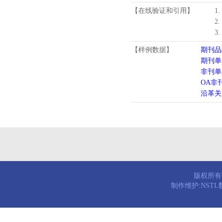
【在线验证和引用】
1
2
3
【样例数据】
期刊品
期刊单
非刊单
OA非
沿革关
版权所有© 
制作维护:NST