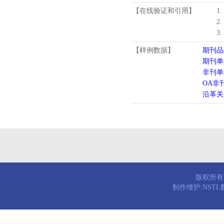
【在线验证和引用】
1
2
3
【样例数据】
期刊品
期刊单
非刊单
OA非
沿革关
版权所有© 
制作维护:NST