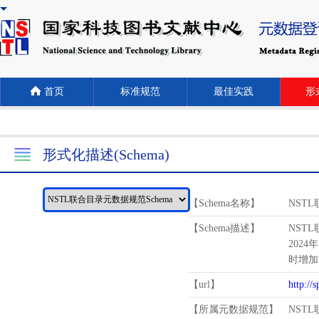
首页
标准规范
最佳实践
形式
形式化描述(Schema)
【Schema名称】
NST
【Schema描述】
NST
2024
时增加
【url】
http://
【所属元数据规范】
NST