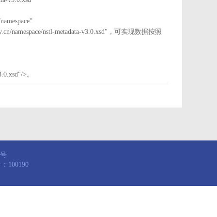
mespace"
nstl.gov.cn/namespace/nstl-metadata-v3.0.xsd"，可实现数据按照
3.0.xsd"/>。
8号
100190