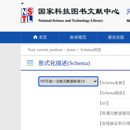
首页
标准规范
最佳实践
Your current position：
home
>
Schema浏览
形式化描述(Schema)
【Schema名称】
【Schema描述】
【url】
【所属元数据规
【在线验证和引