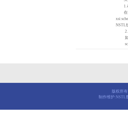
1.
在待验证的
xsi:sc
NST
2.
如需引
schema
版权所有© 
制作维护:NST