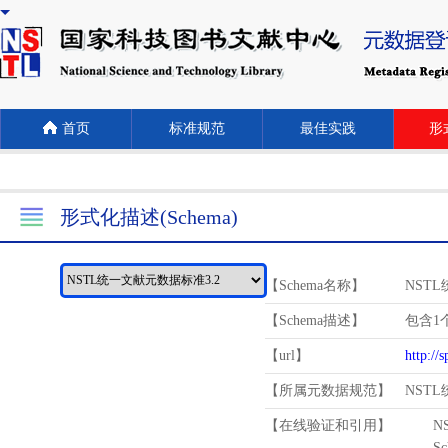
首页
标准规范
最佳实践
形式
形式化描述(Schema)
【Schema名称】
NST
【Schema描述】
包含1个
【url】
http://
【所属元数据规范】
NST
【在线验证和引用】
N
Schema