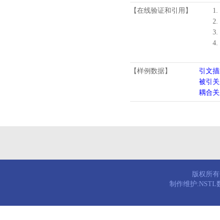
【在线验证和引用】
1.
2.
3.
4
【样例数据】
引文描
被引关
耦合关
版权所有© 
制作维护:NST