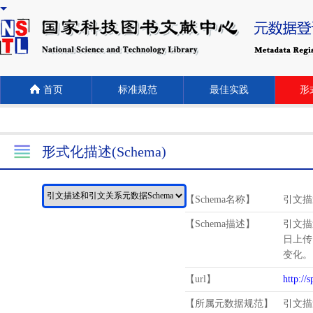
首页
标准规范
最佳实践
形式
形式化描述(Schema)
【Schema名称】
引文描
【Schema描述】
引文描
日上传
变化。
【url】
http://
【所属元数据规范】
引文描