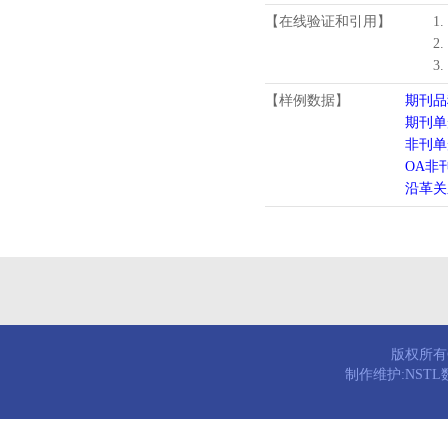
【在线验证和引用】
1
2
3
【样例数据】
期刊品
期刊单
非刊单
OA非
沿革关
版权所有© 
制作维护:NST