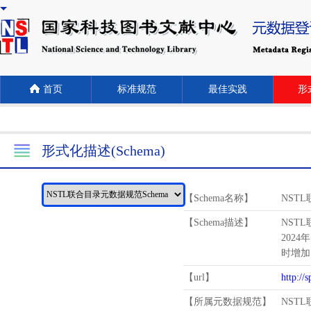
首页
标准规范
最佳实践
形式
形式化描述(Schema)
【Schema名称】
NST
【Schema描述】
NST
2024
时增加
【url】
http://
【所属元数据规范】
NST