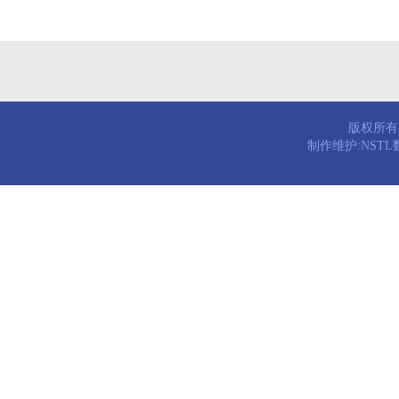
版权所有© 
制作维护:NST