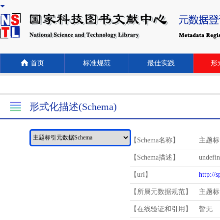
首页
标准规范
最佳实践
形式
形式化描述(Schema)
【Schema名称】
主题标
【Schema描述】
undefi
【url】
http://
【所属元数据规范】
主题标
【在线验证和引用】
暂无