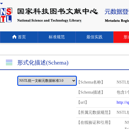
首页
标准规范
最佳实践
形式
形式化描述(Schema)
【Schema名称】
NST
【Schema描述】
包含1个
【url】
http://
【所属元数据规范】
NST
【在线验证和引用】
N
Schema