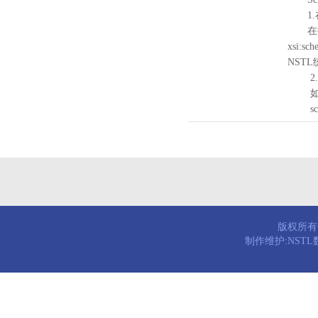
1.
在待验证的
xsi:sc
NST
2.
如需引
schema
版权所有© 
制作维护:NST