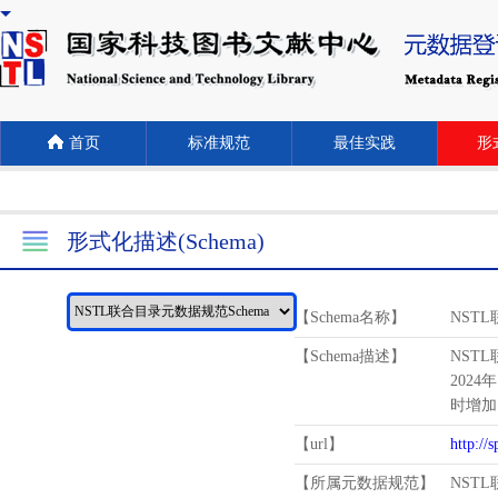
首页
标准规范
最佳实践
形式
形式化描述(Schema)
【Schema名称】
NST
【Schema描述】
NST
2024
时增加
【url】
http://
【所属元数据规范】
NST