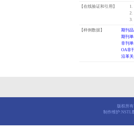
【在线验证和引用】
1
2
3
【样例数据】
期刊品
期刊单
非刊单
OA非
沿革关
版权所有© 
制作维护:NST