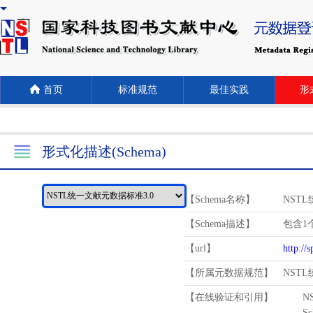
首页
标准规范
最佳实践
形式
形式化描述(Schema)
【Schema名称】
NST
【Schema描述】
包含1个
【url】
http://
【所属元数据规范】
NST
【在线验证和引用】
N
Schema