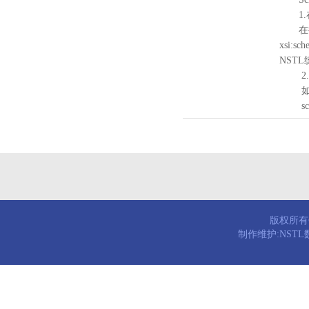
1.
在待验证的
xsi:sc
NST
2.
如需引
schema
版权所有© 
制作维护:NST