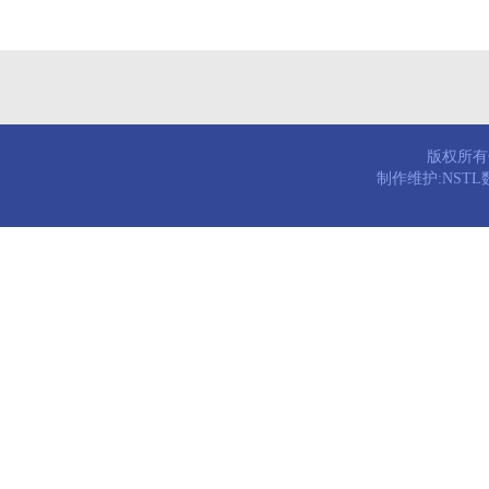
版权所有© 
制作维护:NST