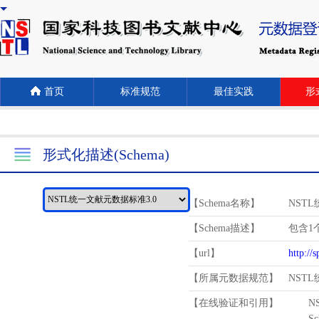
首页
标准规范
最佳实践
形式
形式化描述(Schema)
【Schema名称】
NST
【Schema描述】
包含1个
【url】
http://
【所属元数据规范】
NST
【在线验证和引用】
N
Schema