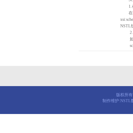
1.
在待验证的
xsi:sc
NST
2.
如需引
schema
版权所有© 
制作维护:NST