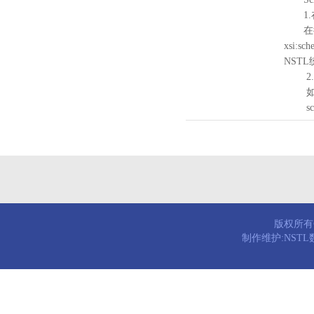
1.
在待验证的
xsi:sc
NST
2.
如需引
schema
版权所有© 
制作维护:NST