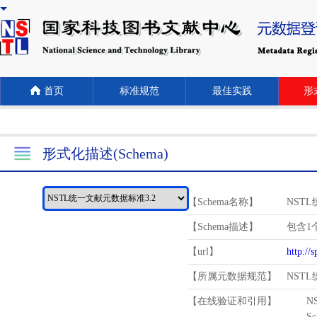
首页
标准规范
最佳实践
形式
形式化描述(Schema)
【Schema名称】
NST
【Schema描述】
包含1个
【url】
http://
【所属元数据规范】
NST
【在线验证和引用】
N
Schema