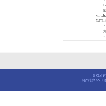
1.
在待验证的
xsi:sc
NST
2.
如需引
schema
版权所有© 
制作维护:NST