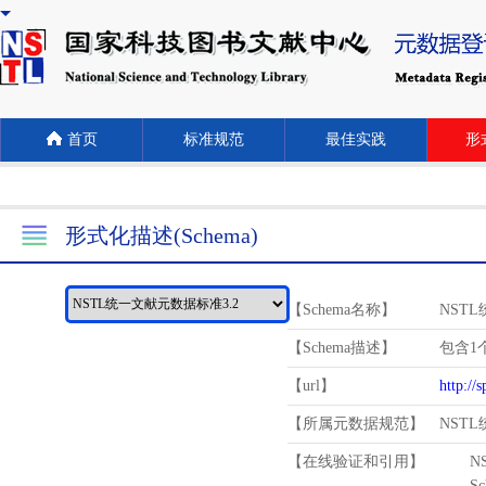
首页
标准规范
最佳实践
形式
形式化描述(Schema)
【Schema名称】
NST
【Schema描述】
包含1个
【url】
http://
【所属元数据规范】
NST
【在线验证和引用】
N
Schema