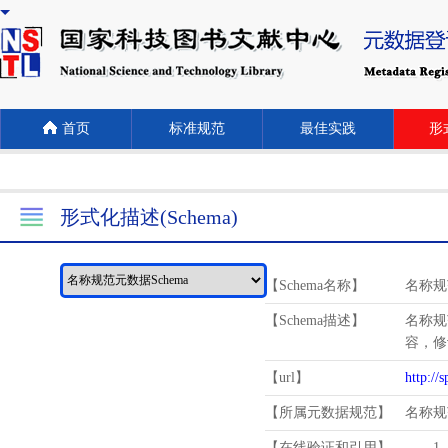
首页
标准规范
最佳实践
形式
形式化描述(Schema)
【Schema名称】
名称规
【Schema描述】
名称规
容，修
【url】
http://
【所属元数据规范】
名称规
【在线验证和引用】
1.