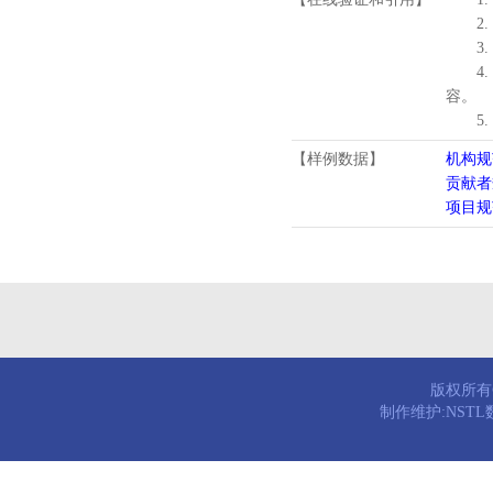
2.
3.
4
容。
5
【样例数据】
机构规
贡献者
项目规
版权所有© 
制作维护:NST