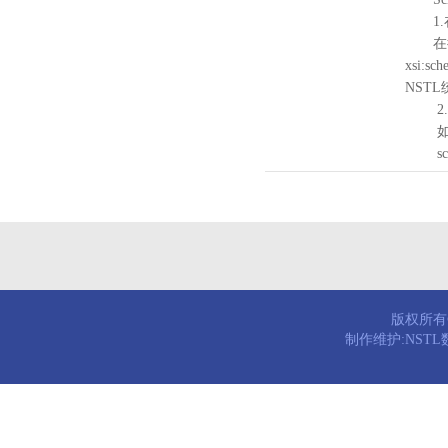
1.
在待验证的
xsi:sc
NST
2.
如需引
schema
版权所有© 
制作维护:NST