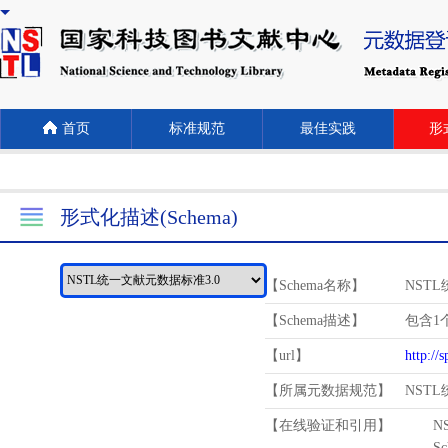
首页
标准规范
最佳实践
形式
形式化描述(Schema)
【Schema名称】
NST
【Schema描述】
包含1个
【url】
http://
【所属元数据规范】
NST
【在线验证和引用】
N
Schema