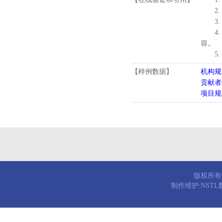
2.
3.
4
容。
5
【样例数据】
机构规
贡献者
项目规
版权所有© 
制作维护:NST