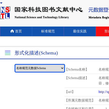
首页
标准规范
最佳实践
形式
形式化描述(Schema)
【Schema名称】
名称规
【Schema描述】
名称规
容，修
【url】
http://
【所属元数据规范】
名称规
【在线验证和引用】
1.