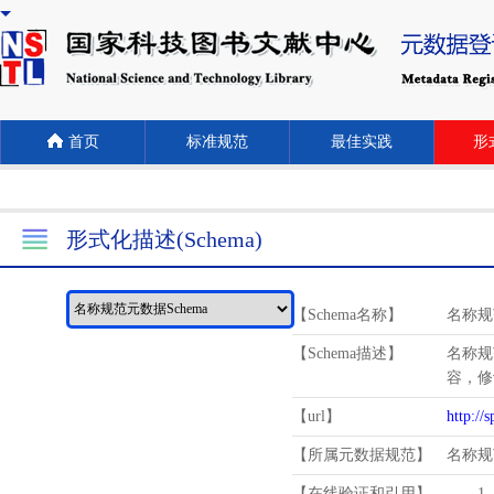
首页
标准规范
最佳实践
形式
形式化描述(Schema)
【Schema名称】
名称规
【Schema描述】
名称规
容，修
【url】
http://
【所属元数据规范】
名称规
【在线验证和引用】
1.