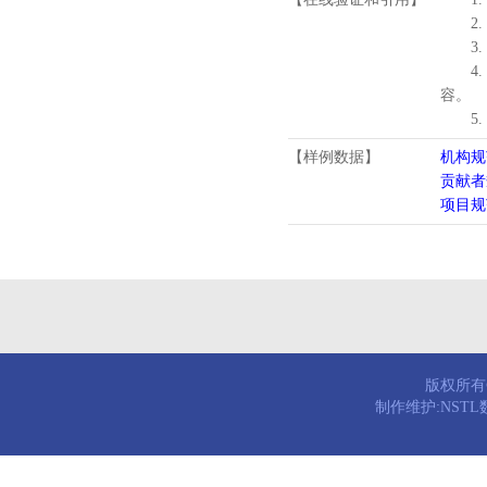
2.
3.
4
容。
5
【样例数据】
机构规
贡献者
项目规
版权所有© 
制作维护:NST