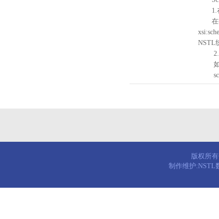
1.
在待验证的
xsi:sc
NST
2.
如需引
schema
版权所有© 
制作维护:NST