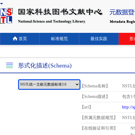
首页
标准规范
最佳实践
形式
形式化描述(Schema)
【Schema名称】
NST
【Schema描述】
包含1个
【url】
http://
【所属元数据规范】
NST
【在线验证和引用】
N
Schema