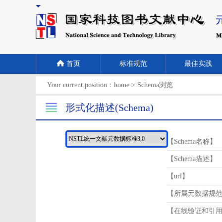
首页
标准规范
最佳实践
Your current position：
home
>
Schema浏览
形式化描述(Schema)
【Schema名称】
【Schema描述】
【url】
【所属元数据规
【在线验证和引