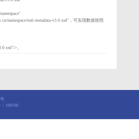
mespace"
nstl.gov.cn/namespace/nstl-metadata-v3.0.xsd"，可实现数据按照
3.0.xsd"/>。
8号
100190