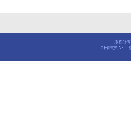
版权所有© 
制作维护:NST