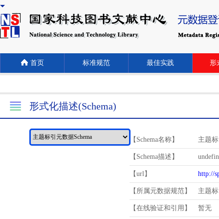
首页
标准规范
最佳实践
形式
形式化描述(Schema)
【Schema名称】
主题标
【Schema描述】
undefi
【url】
http://
【所属元数据规范】
主题标
【在线验证和引用】
暂无