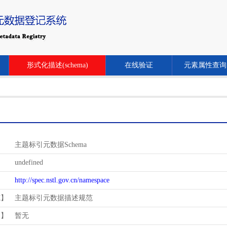
形式化描述(schema)
在线验证
元素属性查询
主题标引元数据Schema
undefined
http://spec.nstl.gov.cn/namespace
范】
主题标引元数据描述规范
用】
暂无