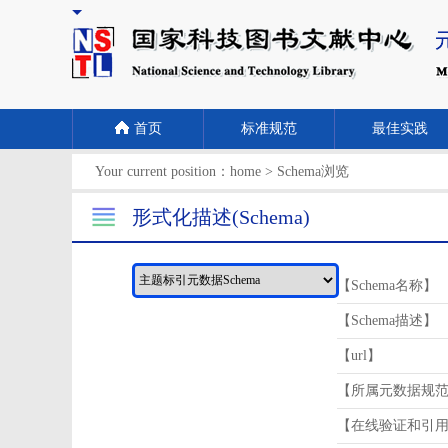
首页
标准规范
最佳实践
Your current position：
home
>
Schema浏览
形式化描述(Schema)
【Schema名称】
【Schema描述】
【url】
【所属元数据规
【在线验证和引