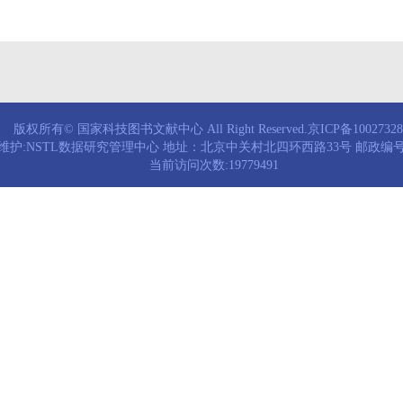
版权所有© 国家科技图书文献中心 All Right Reserved.京ICP备1002732
维护:NSTL数据研究管理中心 地址：北京中关村北四环西路33号 邮政编号：
当前访问次数:19779491