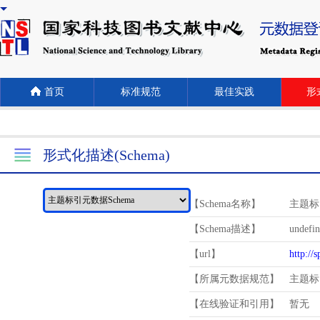
首页
标准规范
最佳实践
形式
形式化描述(Schema)
【Schema名称】
主题标
【Schema描述】
undefi
【url】
http://
【所属元数据规范】
主题标
【在线验证和引用】
暂无