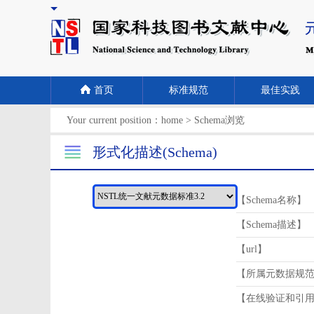
首页
标准规范
最佳实践
Your current position：
home
>
Schema浏览
形式化描述(Schema)
【Schema名称】
【Schema描述】
【url】
【所属元数据规
【在线验证和引