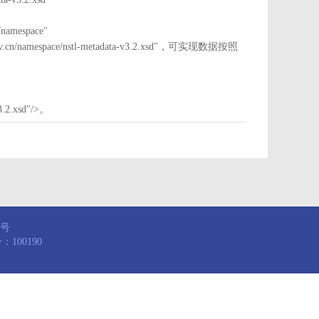
mespace"
nstl.gov.cn/namespace/nstl-metadata-v3.2.xsd"，可实现数据按照
3.2.xsd"/>。
8号
100190