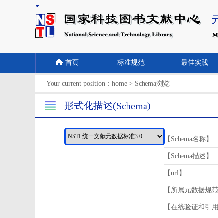
首页
标准规范
最佳实践
Your current position：
home
>
Schema浏览
形式化描述(Schema)
【Schema名称】
【Schema描述】
【url】
【所属元数据规
【在线验证和引