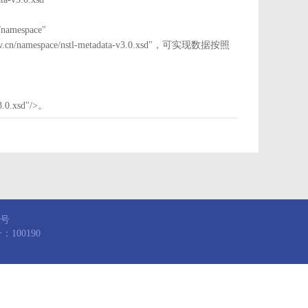
mespace"
nstl.gov.cn/namespace/nstl-metadata-v3.0.xsd"，可实现数据按照
3.0.xsd"/>。
8号
100190