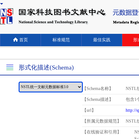
首页
标准规范
最佳实践
形式
形式化描述(Schema)
【Schema名称】
NST
【Schema描述】
包含1个
【url】
http://
【所属元数据规范】
NST
【在线验证和引用】
N
Schema