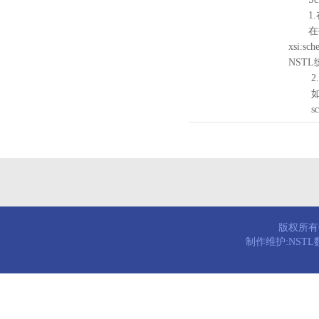
1.
在待验证的
xsi:sc
NST
2.
如需引
schema
版权所有© 
制作维护:NST