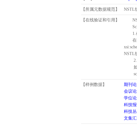
【所属元数据规范】
NST
【在线验证和引用】
N
Schema
1.
在待验证的
xsi:sc
NST
2.
如需引
schema
【样例数据】
期刊论
会议论
学位论
科技报
科技丛
文集汇