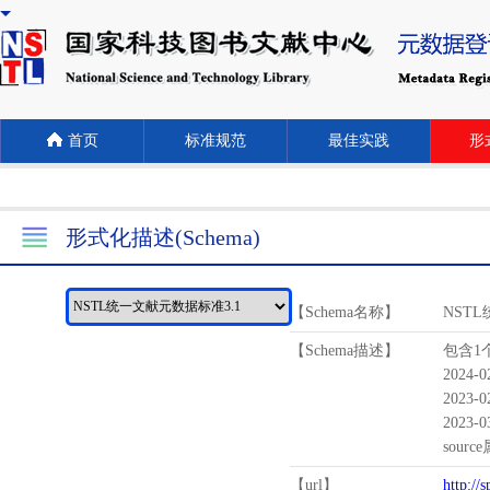
首页
标准规范
最佳实践
形式
形式化描述(Schema)
【Schema名称】
NST
【Schema描述】
包含1个
2024-
2023-
2023-
sour
【url】
http://