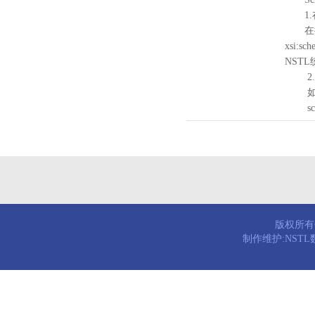
1.
在待验证的
xsi:sc
NST
2.
如需引
schema
版权所有© 
制作维护:NST