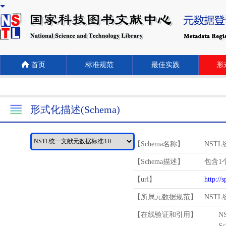
首页
标准规范
最佳实践
形式
形式化描述(Schema)
【Schema名称】
NST
【Schema描述】
包含1个
【url】
http://
【所属元数据规范】
NST
【在线验证和引用】
N
Schema