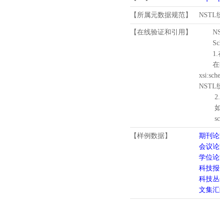
【所属元数据规范】
NST
【在线验证和引用】
N
Schema
1.
在待验证的
xsi:sc
NST
2.
如需引
schema
【样例数据】
期刊论
会议论
学位论
科技报
科技丛
文集汇