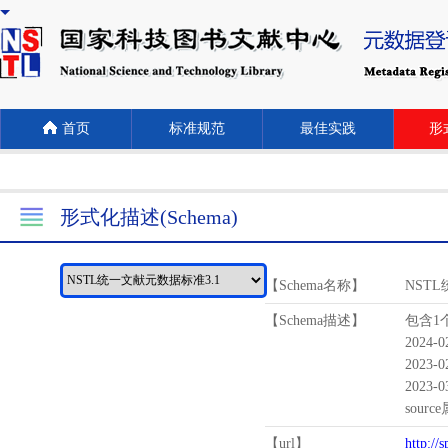
首页
标准规范
最佳实践
形式
形式化描述(Schema)
【Schema名称】
NST
【Schema描述】
包含1个
2024-
2023-
2023-
sour
【url】
http://