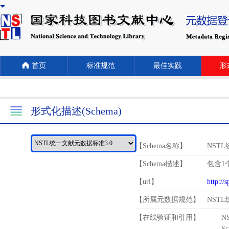
首页
标准规范
最佳实践
形式
形式化描述(Schema)
【Schema名称】
NST
【Schema描述】
包含1个
【url】
http://
【所属元数据规范】
NST
【在线验证和引用】
N
Schema