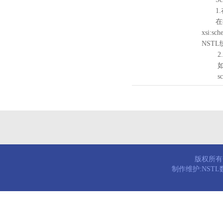
1.
在待验证的
xsi:sc
NST
2.
如需引
schema
版权所有© 
制作维护:NST