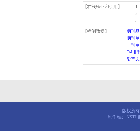
【在线验证和引用】
1
2
3
【样例数据】
期刊品
期刊单
非刊单
OA非
沿革关
版权所有© 
制作维护:NST