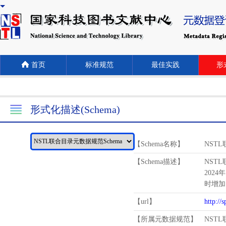
首页
标准规范
最佳实践
形式
形式化描述(Schema)
【Schema名称】
NST
【Schema描述】
NST
2024
时增加
【url】
http://
【所属元数据规范】
NST