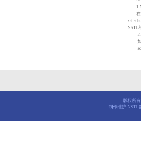
1.
在待验证的
xsi:sc
NST
2.
如需引
schema
版权所有© 
制作维护:NST