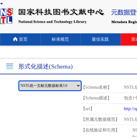
首页
标准规范
最佳实践
形式
形式化描述(Schema)
【Schema名称】
NST
【Schema描述】
包含1个
【url】
http://
【所属元数据规范】
NST
【在线验证和引用】
N
Schema