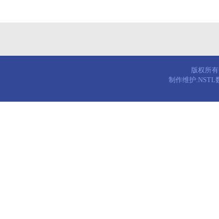
版权所有© 
制作维护:NST