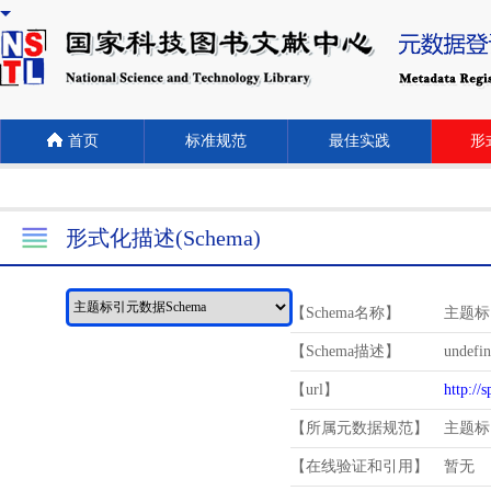
首页
标准规范
最佳实践
形式
形式化描述(Schema)
【Schema名称】
主题标
【Schema描述】
undefi
【url】
http://
【所属元数据规范】
主题标
【在线验证和引用】
暂无