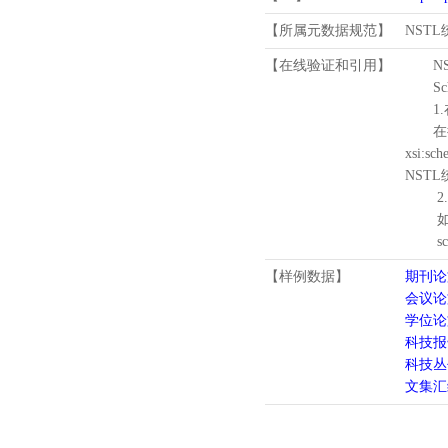
【所属元数据规范】
NST
【在线验证和引用】
N
Schema
1.
在待验证的
xsi:sc
NST
2.
如需引
schema
【样例数据】
期刊论
会议论
学位论
科技报
科技丛
文集汇