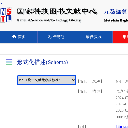
首页
标准规范
最佳实践
形式
形式化描述(Schema)
【Schema名称】
NST
【Schema描述】
包含1个
2024-
2023-
2023-
sour
【url】
http://