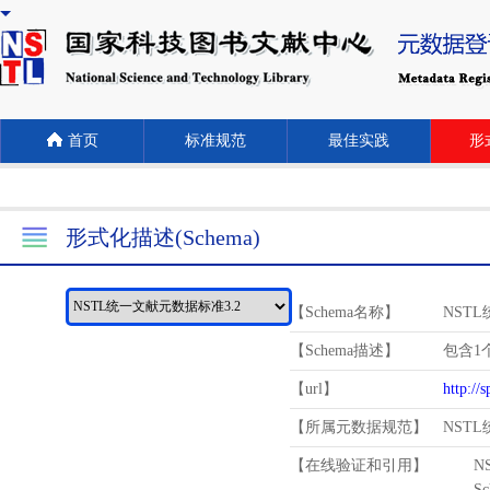
首页
标准规范
最佳实践
形式
形式化描述(Schema)
【Schema名称】
NST
【Schema描述】
包含1个
【url】
http://
【所属元数据规范】
NST
【在线验证和引用】
N
Schema