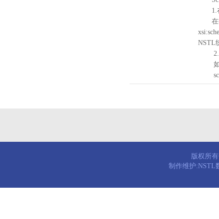
1.
在待验证的
xsi:sc
NST
2.
如需引
schema
版权所有© 
制作维护:NST