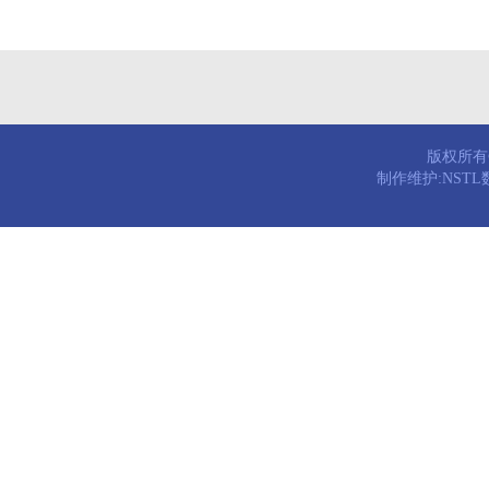
版权所有© 
制作维护:NST