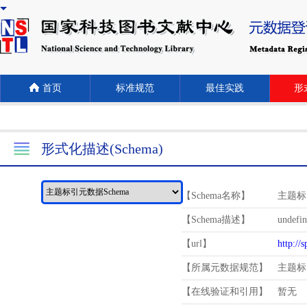
首页
标准规范
最佳实践
形式
形式化描述(Schema)
【Schema名称】
主题标
【Schema描述】
undefi
【url】
http://
【所属元数据规范】
主题标
【在线验证和引用】
暂无