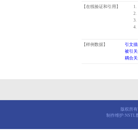
【在线验证和引用】
1.
2.
3.
4
【样例数据】
引文描
被引关
耦合关
版权所有© 
制作维护:NST