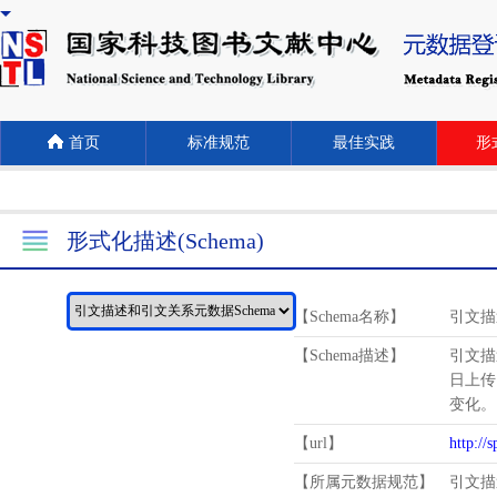
首页
标准规范
最佳实践
形式
形式化描述(Schema)
【Schema名称】
引文描
【Schema描述】
引文描
日上传
变化。
【url】
http://
【所属元数据规范】
引文描