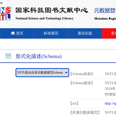
首页
标准规范
最佳实践
形式
形式化描述(Schema)
【Schema名称】
NST
【Schema描述】
NST
2024
时增加
【url】
http://
【所属元数据规范】
NST