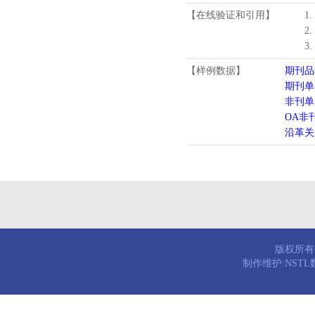
【在线验证和引用】
1
2
3
【样例数据】
期刊品
期刊单
非刊单
OA非
沿革关
版权所有© 
制作维护:NST